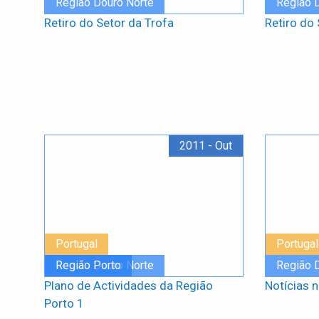
Região Douro Norte
Região 
Retiro do Setor da Trofa
Retiro do 
2011 - Out
Portugal
Portugal
Região Douro Norte
Região Porto
Região 
Plano de Actividades da Região
Notícias n
Porto 1