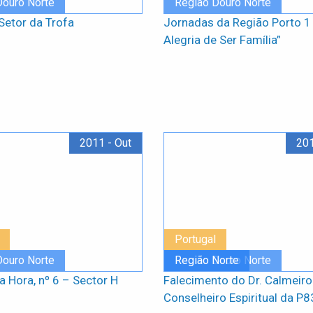
Douro Norte
Região Douro Norte
Setor da Trofa
Jornadas da Região Porto 1
Alegria de Ser Família”
2011 - Out
201
Portugal
Douro Norte
Região Douro Norte
Região Norte
a Hora, nº 6 – Sector H
Falecimento do Dr. Calmeiro
Conselheiro Espiritual da P8