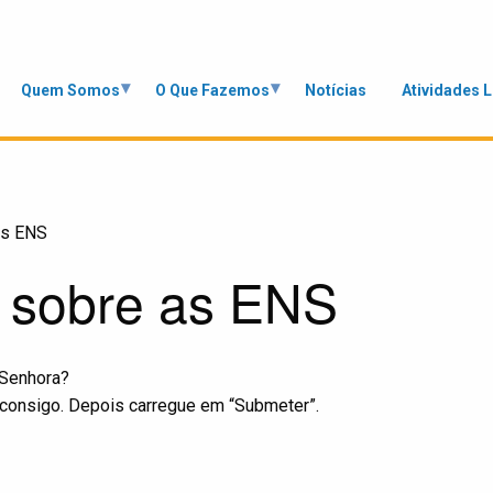
Quem Somos
O Que Fazemos
Notícias
Atividades 
as ENS
 sobre as ENS
 Senhora?
consigo. Depois carregue em “Submeter”.