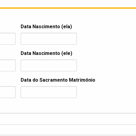
Data Nascimento (ela)
Formato
Data Nascimento (ele)
da
data:DD
barra
Formato
MM
Data do Sacramento Matrimónio
da
barra
data:DD
AAAA
barra
Formato
MM
da
barra
data:DD
AAAA
barra
MM