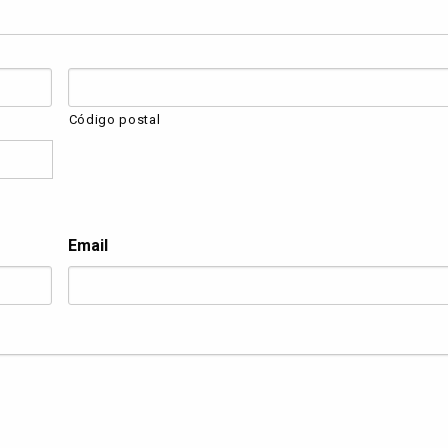
barra
AAAA
Código postal
Email