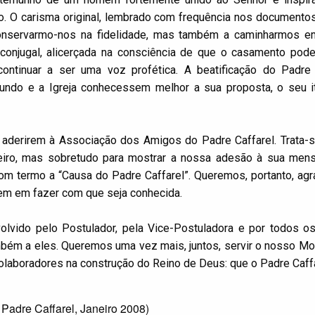
o. O carisma original, lembrado com frequência nos documentos 
conservarmo-nos na fidelidade, mas também a caminharmos em
conjugal, alicerçada na consciência de que o casamento pod
ontinuar a ser uma voz profética. A beatificação do Padre 
ndo e a Igreja conhecessem melhor a sua proposta, o seu iti
aderirem à Associação dos Amigos do Padre Caffarel. Trata-
ceiro, mas sobretudo para mostrar a nossa adesão à sua men
om termo a “Causa do Padre Caffarel”. Queremos, portanto, agr
em em fazer com que seja conhecida.
olvido pelo Postulador, pela Vice-Postuladora e por todos o
ém a eles. Queremos uma vez mais, juntos, servir o nosso Mo
colaboradores na construção do Reino de Deus: que o Padre Caff
 Padre Caffarel, Janeiro 2008)