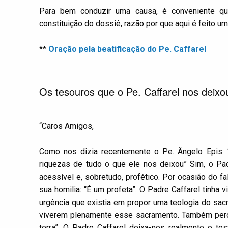
Para bem conduzir uma causa, é conveniente q
constituição do dossiê, razão por que aqui é feito 
**
Oração pela beatificação do Pe. Caffarel
Os tesouros que o Pe. Caffarel nos deixo
“Caros Amigos,
Como nos dizia recentemente o Pe. Ângelo Epis: 
riquezas de tudo o que ele nos deixou” Sim, o Pad
acessível e, sobretudo, profético. Por ocasião do fa
sua homilia: “É um profeta”. O Padre Caffarel tinha 
urgência que existia em propor uma teologia do sacr
viverem plenamente esse sacramento. Também perce
terra”. O Padre Caffarel deixa-nos realmente o 