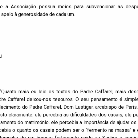
ue a Associação possua meios para subvencionar as desp
um apelo à generosidade de cada um.
u
“Quanto mais eu leio os textos do Padre Caffarel, mais des
re Caffarel deixou-nos tesouros. O seu pensamento é simples
lecimento do Padre Caffarel, Dom Lustiger, arcebispo de Paris,
visto claramente: ele percebia as dificuldades dos casais; ele p
amento do matrimónio; ele percebia a importância de ajudar os
bia o quanto os casais podem ser o “fermento na massa” e o
testemunho de um homem fortemente unido ao Senhor e inspir