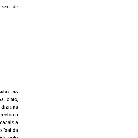
esas de
cubro as
, claro,
 dizia na
ercebia a
 casais a
 “sal da
ado pelo