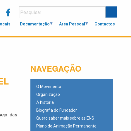
Locais
Documentação
Área Pessoal
Contactos
NAVEGAÇÃO
EL
O Movimento
Organização
A história
Biografia do Fundador
sejo das
Quero saber mais sobre as ENS
Plano de Animação Permanente