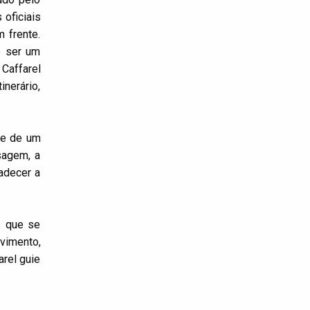
oficiais
 frente.
e ser um
Caffarel
nerário,
se de um
sagem, a
adecer a
s que se
vimento,
arel guie