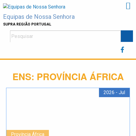
Skip
to
Equipas de Nossa Senhora
content
SUPRA REGIÃO PORTUGAL
ENS:
PROVÍNCIA ÁFRICA
2026 - Jul
Província África