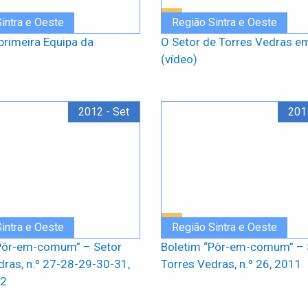
intra e Oeste
Região Sintra e Oeste
primeira Equipa da
O Setor de Torres Vedras e
(vídeo)
2012 - Set
201
intra e Oeste
Região Sintra e Oeste
Pôr-em-comum” – Setor
Boletim “Pôr-em-comum” – 
dras, n.º 27-28-29-30-31,
Torres Vedras, n.º 26, 2011
12