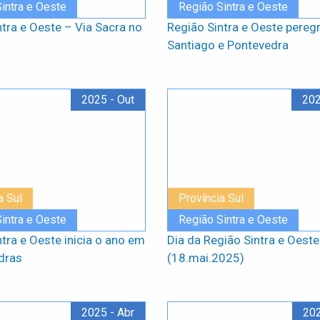
intra e Oeste
Região Sintra e Oeste
ntra e Oeste – Via Sacra no
Região Sintra e Oeste peregr
Santiago e Pontevedra
2025 - Out
202
a Sul
Província Sul
intra e Oeste
Região Sintra e Oeste
tra e Oeste inicia o ano em
Dia da Região Sintra e Oeste
dras
(18.mai.2025)
2025 - Abr
202