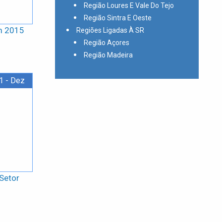
Região Loures E Vale Do Tejo
Região Sintra E Oeste
m 2015
Regiões Ligadas À SR
Região Açores
Região Madeira
1 - Dez
Setor