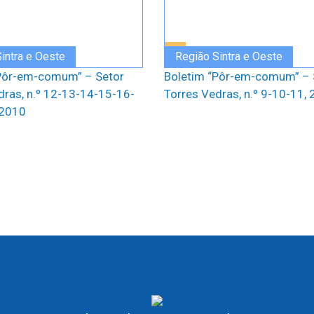
intra e Oeste
Região Sintra e Oeste
Pôr-em-comum” – Setor
Boletim “Pôr-em-comum” – 
dras, n.º 12-13-14-15-16-
Torres Vedras, n.º 9-10-11,
-2010