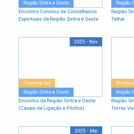
Região Sintra e Oeste
Região S
Encontro Convívio de Conselheiros
Região Si
Espirituais da Região Sintra e Oeste
Telhal
2025 - Nov
Província Sul
Provínci
Região Sintra e Oeste
Região S
Encontro da Região Sintra e Oeste
Região Sin
(Casais de Ligação e Pilotos)
Torres Ve
2025 - Mai