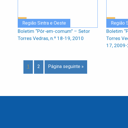
Região Sintra e Oeste
Região S
Boletim “Pôr-em-comum” – Setor
Boletim “
Torres Vedras, n.º 18-19, 2010
Torres Ve
17, 2009
1
2
Página seguinte »