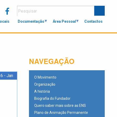
Locais
Documentação
Área Pessoal
Contactos
NAVEGAÇÃO
6 - Jan
O Movimento
Organização
A história
Biografia do Fundador
Quero saber mais sobre as ENS
Plano de Animação Permanente