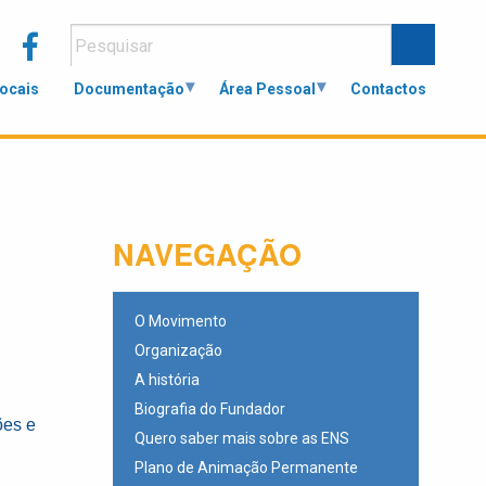
Locais
Documentação
Área Pessoal
Contactos
NAVEGAÇÃO
O Movimento
Organização
A história
Biografia do Fundador
ões e
Quero saber mais sobre as ENS
Plano de Animação Permanente